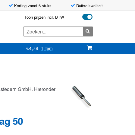
Korting vanaf 6 stuks
Duitse kwaliteit
Toon prijzen incl. BTW
Zoeken
naar:
€
4,78
1 item
asfedern GmbH. Hieronder
lag 50