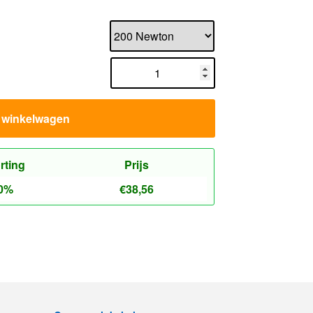
n winkelwagen
rting
Prijs
0%
€
38,56