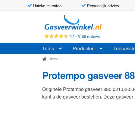
Unieke rekentool
Persoonlijk advies
Ga
Ga
door
naar
naar
de
-
9.2
5108 reviews
navigatie
inhoud
Tools
Producten
Toepassi
Home
Protempo gasveer 88
Originele Protempo gasveer 880.021.520.
kunt u de gasveer bestellen. Deze gasvee