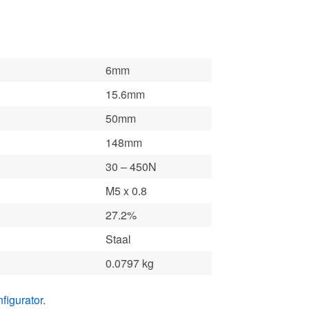
6mm
15.6mm
50mm
148mm
30 – 450N
M5 x 0.8
27.2%
Staal
0.0797 kg
figurator
.