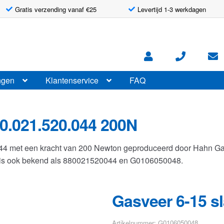
Gratis verzending vanaf €25
Levertijd 1-3 werkdagen
ngen
Klantenservice
FAQ
0.021.520.044 200N
044 met een kracht van 200 Newton geproduceerd door Hahn G
r is ook bekend als 880021520044 en G0106050048.
Gasveer 6-15 s
Artikelnummer: G0106050048