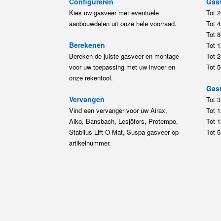
Configureren
Gas
Kies uw gasveer met eventuele
Tot 
aanbouwdelen uit onze hele voorraad.
Tot 
Tot 
Berekenen
Tot 
Bereken de juiste gasveer en montage
Tot 
voor uw toepassing met uw invoer en
Tot 
onze rekentool.
Gast
Vervangen
Tot 
Vind een vervanger voor uw Airax,
Tot 
Alko, Bansbach, Lesjöfors, Protempo,
Tot 
Stabilus Lift-O-Mat, Suspa gasveer op
Tot 
artikelnummer.