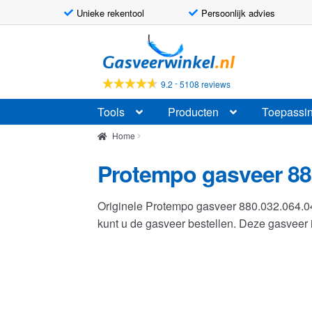
Unieke rekentool
Persoonlijk advies
Ga
Ga
door
naar
naar
de
-
9.2
5108 reviews
navigatie
inhoud
Tools
Producten
Toepassi
Home
Protempo gasveer 88
Originele Protempo gasveer 880.032.064.
kunt u de gasveer bestellen. Deze gasvee