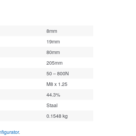
8mm
19mm
80mm
205mm
50 – 800N
M8 x 1.25
44.3%
Staal
0.1548 kg
figurator
.