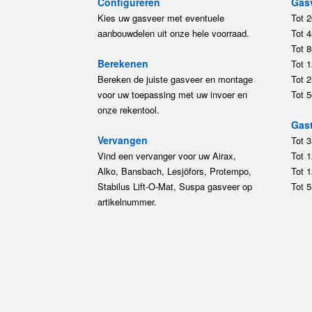
Configureren
Gas
Kies uw gasveer met eventuele
Tot 
aanbouwdelen uit onze hele voorraad.
Tot 
Tot 
Berekenen
Tot 
Bereken de juiste gasveer en montage
Tot 
voor uw toepassing met uw invoer en
Tot 
onze rekentool.
Gast
Vervangen
Tot 
Vind een vervanger voor uw Airax,
Tot 
Alko, Bansbach, Lesjöfors, Protempo,
Tot 
Stabilus Lift-O-Mat, Suspa gasveer op
Tot 
artikelnummer.