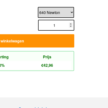
n winkelwagen
rting
Prijs
0%
€
42,96