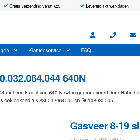
Gratis verzending vanaf €25
Levertijd 1-3 werkdagen
ngen
Klantenservice
FAQ
0.032.064.044 640N
044 met een kracht van 640 Newton geproduceerd door Hahn G
r is ook bekend als 880032064044 en G0108080045.
Gasveer 8-19 s
Artikelnummer: G0108080045