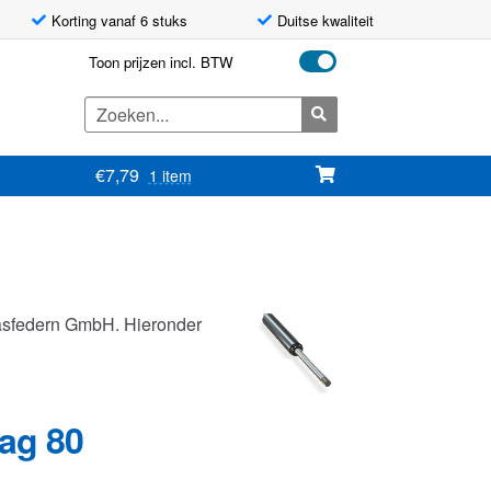
Korting vanaf 6 stuks
Duitse kwaliteit
Toon prijzen incl. BTW
Zoeken
naar:
€
7,79
1 item
asfedern GmbH. Hieronder
lag 80