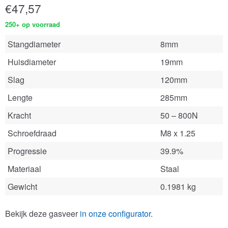
€
47,57
250+ op voorraad
Stangdiameter
8mm
Huisdiameter
19mm
Slag
120mm
Lengte
285mm
Kracht
50 – 800N
Schroefdraad
M8 x 1.25
Progressie
39.9%
Materiaal
Staal
Gewicht
0.1981 kg
Bekijk deze gasveer
in onze configurator
.