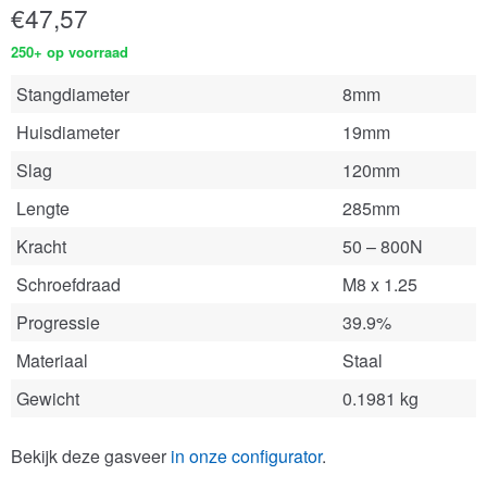
€
47,57
250+ op voorraad
Stangdiameter
8mm
Huisdiameter
19mm
Slag
120mm
Lengte
285mm
Kracht
50 – 800N
Schroefdraad
M8 x 1.25
Progressie
39.9%
Materiaal
Staal
Gewicht
0.1981 kg
Bekijk deze gasveer
in onze configurator
.