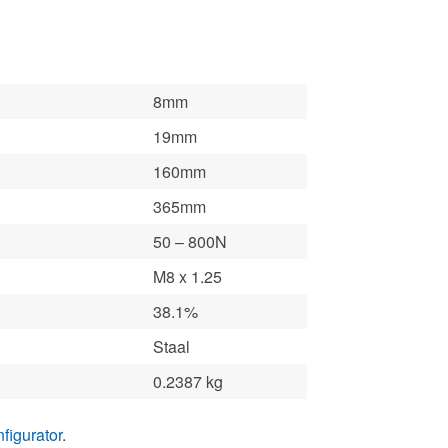
8mm
19mm
160mm
365mm
50 – 800N
M8 x 1.25
38.1%
Staal
0.2387 kg
figurator
.