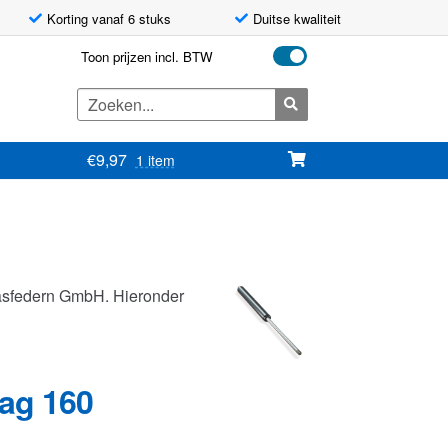
Korting vanaf 6 stuks
Duitse kwaliteit
Toon prijzen incl. BTW
Zoeken
naar:
€
9,97
1 item
asfedern GmbH. Hieronder
lag 160