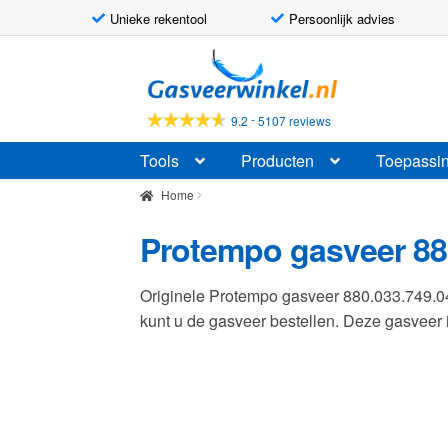
Unieke rekentool
Persoonlijk advies
Ga
Ga
door
naar
naar
de
-
9.2
5107 reviews
navigatie
inhoud
Tools
Producten
Toepassi
Home
Protempo gasveer 88
Originele Protempo gasveer 880.033.749.
kunt u de gasveer bestellen. Deze gasvee