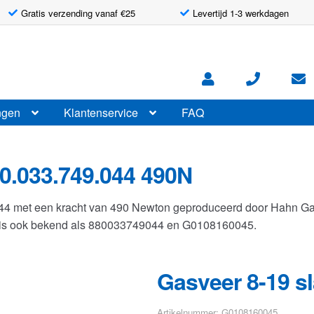
Gratis verzending vanaf €25
Levertijd 1-3 werkdagen
ngen
Klantenservice
FAQ
0.033.749.044 490N
044 met een kracht van 490 Newton geproduceerd door Hahn G
r is ook bekend als 880033749044 en G0108160045.
Gasveer 8-19 s
Artikelnummer: G0108160045