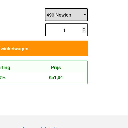
n winkelwagen
rting
Prijs
0%
€
51,04