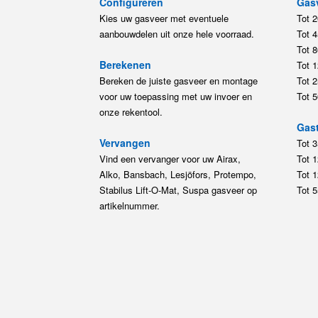
Configureren
Gas
Kies uw gasveer met eventuele
Tot 
aanbouwdelen uit onze hele voorraad.
Tot 
Tot 
Berekenen
Tot 
Bereken de juiste gasveer en montage
Tot 
voor uw toepassing met uw invoer en
Tot 
onze rekentool.
Gast
Vervangen
Tot 
Vind een vervanger voor uw Airax,
Tot 
Alko, Bansbach, Lesjöfors, Protempo,
Tot 
Stabilus Lift-O-Mat, Suspa gasveer op
Tot 
artikelnummer.