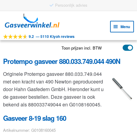
Ga
Ga
door
naar
Menu
naar
de
9.2
—
5110 Kiyoh reviews
navigatie
inhoud
Subm
Tools
uitv
Toon prijzen incl. BTW
Subm
Producten
uitv
Protempo gasveer 880.033.749.044 490N
Subm
Toepassingen
uitv
Originele Protempo gasveer 880.033.749.044
Subm
Klantenservice
met een kracht van 490 Newton geproduceerd
uitv
FAQ
door Hahn Gasfedern GmbH. Hieronder kunt u
de gasveer bestellen. Deze gasveer is ook
bekend als 880033749044 en G0108160045.
Gasveer 8-19 slag 160
Artikelnummer: G0108160045