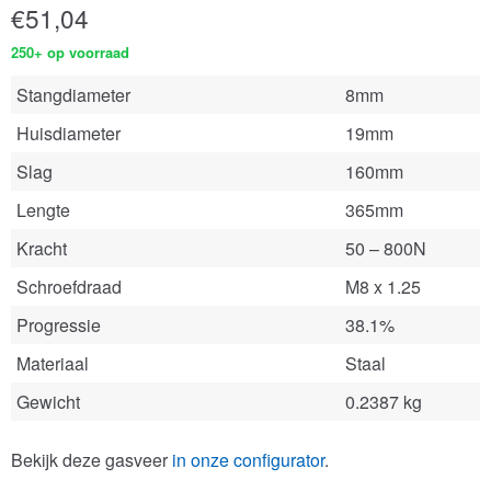
€
51,04
250+ op voorraad
Stangdiameter
8mm
Huisdiameter
19mm
Slag
160mm
Lengte
365mm
Kracht
50 – 800N
Schroefdraad
M8 x 1.25
Progressie
38.1%
Materiaal
Staal
Gewicht
0.2387 kg
Bekijk deze gasveer
in onze configurator
.