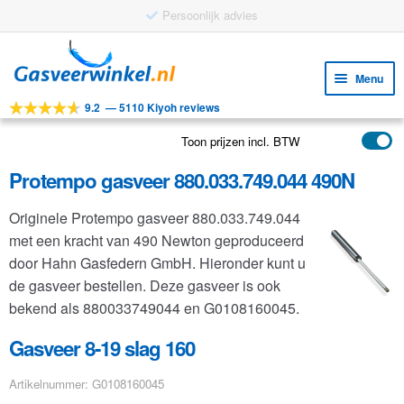
Persoonlijk advies
Ga
Ga
door
naar
Menu
naar
de
9.2
—
5110 Kiyoh reviews
navigatie
inhoud
Subm
Tools
uitv
Toon prijzen incl. BTW
Subm
Producten
uitv
Protempo gasveer 880.033.749.044 490N
Subm
Toepassingen
uitv
Originele Protempo gasveer 880.033.749.044
Subm
Klantenservice
met een kracht van 490 Newton geproduceerd
uitv
FAQ
door Hahn Gasfedern GmbH. Hieronder kunt u
de gasveer bestellen. Deze gasveer is ook
bekend als 880033749044 en G0108160045.
Gasveer 8-19 slag 160
Artikelnummer: G0108160045