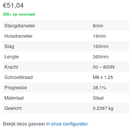
€
51,04
250+ op voorraad
Stangdiameter
8mm
Huisdiameter
19mm
Slag
160mm
Lengte
365mm
Kracht
50 – 800N
Schroefdraad
M8 x 1.25
Progressie
38.1%
Materiaal
Staal
Gewicht
0.2387 kg
Bekijk deze gasveer
in onze configurator
.