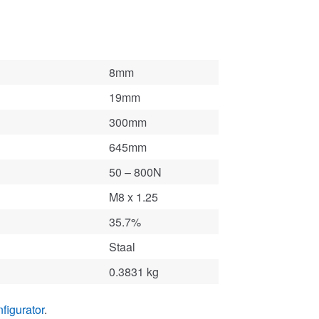
8mm
19mm
300mm
645mm
50 – 800N
M8 x 1.25
35.7%
Staal
0.3831 kg
figurator
.