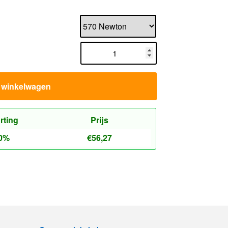
n winkelwagen
rting
Prijs
0%
€
56,27