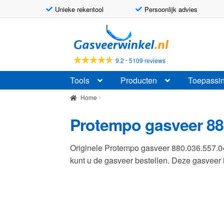
Unieke rekentool
Persoonlijk advies
Ga
Ga
door
naar
naar
de
-
9.2
5109 reviews
navigatie
inhoud
Tools
Producten
Toepassi
Home
Protempo gasveer 88
Originele Protempo gasveer 880.036.557.
kunt u de gasveer bestellen. Deze gasvee