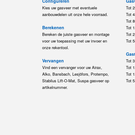
Configureren
Gas
Kies uw gasveer met eventuele
Tot 
aanbouwdelen uit onze hele voorraad.
Tot 
Tot 
Berekenen
Tot 
Bereken de juiste gasveer en montage
Tot 
voor uw toepassing met uw invoer en
Tot 
onze rekentool.
Gast
Vervangen
Tot 
Vind een vervanger voor uw Airax,
Tot 
Alko, Bansbach, Lesjöfors, Protempo,
Tot 
Stabilus Lift-O-Mat, Suspa gasveer op
Tot 
artikelnummer.