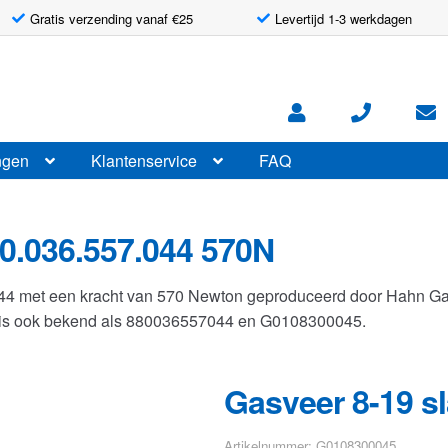
Gratis verzending vanaf €25
Levertijd 1-3 werkdagen
ngen
Klantenservice
FAQ
0.036.557.044 570N
044 met een kracht van 570 Newton geproduceerd door Hahn G
r is ook bekend als 880036557044 en G0108300045.
Gasveer 8-19 s
Artikelnummer: G0108300045