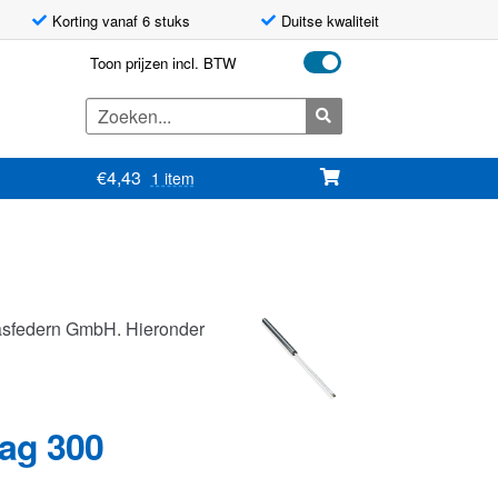
Korting vanaf 6 stuks
Duitse kwaliteit
Toon prijzen incl. BTW
Zoeken
naar:
€
4,43
1 item
asfedern GmbH. Hieronder
lag 300