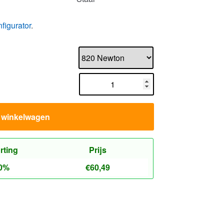
n winkelwagen
rting
Prijs
0%
€
60,49
Gasveerwinkel.nl
Contact