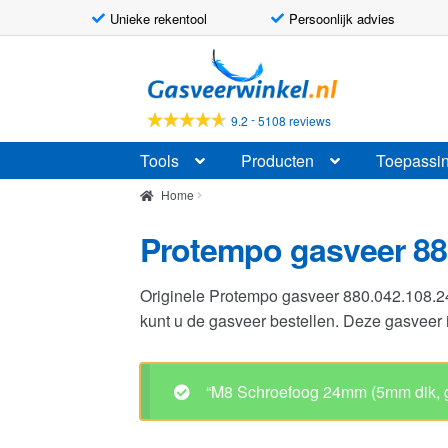
Unieke rekentool
Persoonlijk advies
Ga
Ga
door
naar
naar
de
-
9.2
5108 reviews
navigatie
inhoud
Tools
Producten
Toepassi
Home
Protempo gasveer 88
Originele Protempo gasveer 880.042.108.
kunt u de gasveer bestellen. Deze gasvee