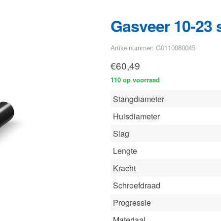
€
60,49
110 op voorraad
Stangdiameter
Huisdiameter
Slag
Lengte
Kracht
Schroefdraad
Progressie
Materiaal
Bekijk deze gasveer
in onze con