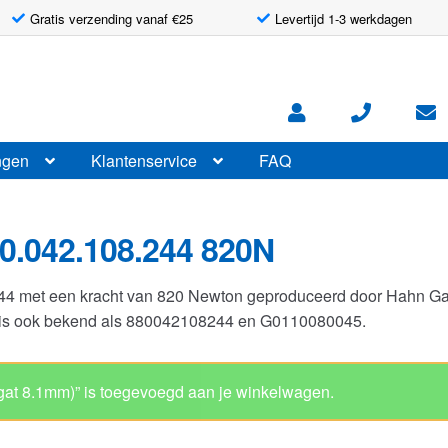
Gratis verzending vanaf €25
Levertijd 1-3 werkdagen
ngen
Klantenservice
FAQ
0.042.108.244 820N
244 met een kracht van 820 Newton geproduceerd door Hahn G
r is ook bekend als 880042108244 en G0110080045.
Gasveer 10-23 
Artikelnummer: G0110080045