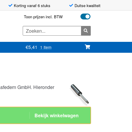
Korting vanaf 6 stuks
Duitse kwaliteit
Toon prijzen incl. BTW
Zoeken
naar:
€
5,41
1 item
asfedern GmbH. Hieronder
slag 80