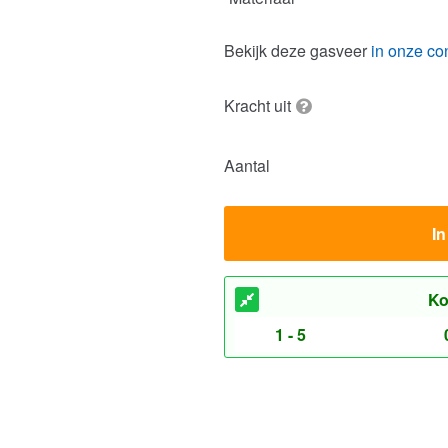
Kracht uit
Aantal
I
Ko
1 - 5
veren
Gasveren RVS 304
200N, M3.5 schroefdraad
Tot 450N, M5 schroefdraad