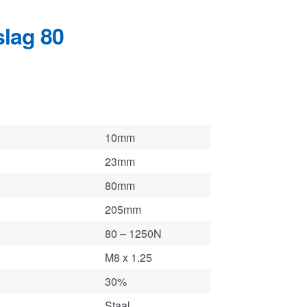
10mm
23mm
80mm
205mm
80 – 1250N
M8 x 1.25
30%
Staal
figurator
.