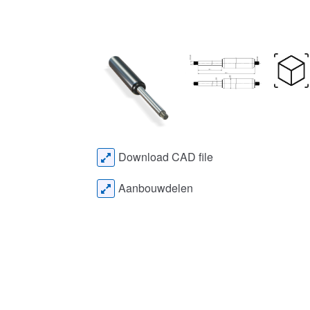
Download CAD file
Aanbouwdelen
Configureren
Gas
Kies uw gasveer met eventuele
Tot 