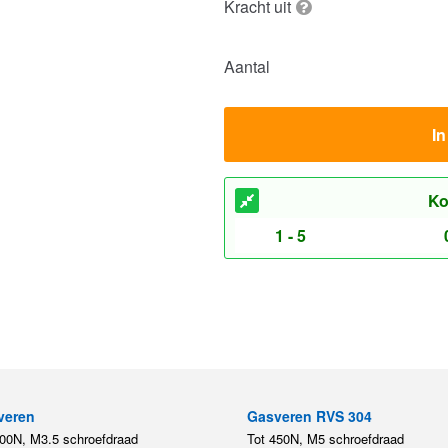
Kracht uit
Aantal
I
Ko
1 - 5
veren
Gasveren RVS 304
200N, M3.5 schroefdraad
Tot 450N, M5 schroefdraad