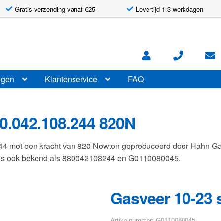
Gratis verzending vanaf €25
Levertijd 1-3 werkdagen
ngen
Klantenservice
FAQ
0.042.108.244 820N
244 met een kracht van 820 Newton geproduceerd door Hahn G
r is ook bekend als 880042108244 en G0110080045.
Gasveer 10-23 
Artikelnummer: G0110080045