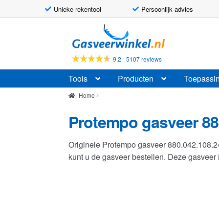
Unieke rekentool
Persoonlijk advies
Ga
Ga
door
naar
naar
de
-
9.2
5107 reviews
navigatie
inhoud
Tools
Producten
Toepassi
Home
Protempo gasveer 88
Originele Protempo gasveer 880.042.108.
kunt u de gasveer bestellen. Deze gasvee