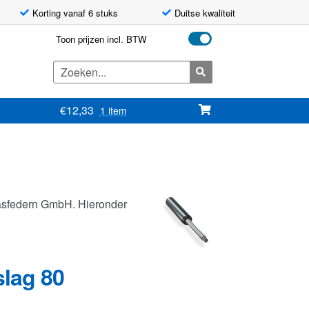
Korting vanaf 6 stuks
Duitse kwaliteit
Toon prijzen incl. BTW
Zoeken
naar:
€
12,33
1 item
asfedern GmbH. Hieronder
slag 80