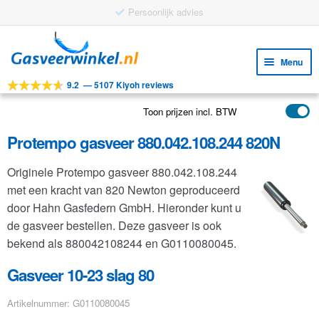
Gratis verzending vanaf €25
Ga
Ga
door
naar
Menu
naar
de
9.2
—
5107 Kiyoh reviews
navigatie
inhoud
Subm
Tools
uitv
Toon prijzen incl. BTW
Subm
Producten
uitv
Protempo gasveer 880.042.108.244 820N
Subm
Toepassingen
uitv
Originele Protempo gasveer 880.042.108.244
Subm
Klantenservice
met een kracht van 820 Newton geproduceerd
uitv
FAQ
door Hahn Gasfedern GmbH. Hieronder kunt u
de gasveer bestellen. Deze gasveer is ook
bekend als 880042108244 en G0110080045.
Gasveer 10-23 slag 80
Artikelnummer: G0110080045