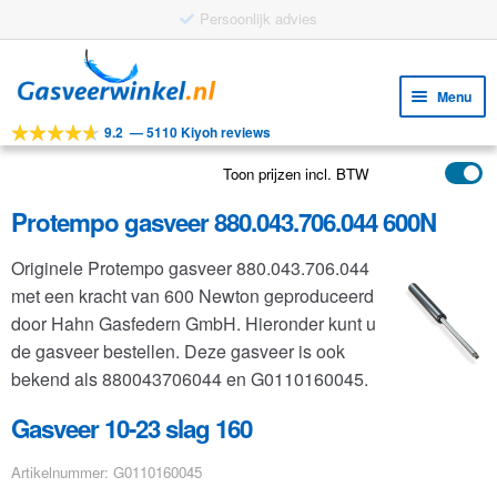
Persoonlijk advies
Ga
Ga
door
naar
Menu
naar
de
9.2
—
5110 Kiyoh reviews
navigatie
inhoud
Subm
Tools
uitv
Toon prijzen incl. BTW
Subm
Producten
uitv
Protempo gasveer 880.043.706.044 600N
Subm
Toepassingen
uitv
Originele Protempo gasveer 880.043.706.044
Subm
Klantenservice
met een kracht van 600 Newton geproduceerd
uitv
FAQ
door Hahn Gasfedern GmbH. Hieronder kunt u
de gasveer bestellen. Deze gasveer is ook
bekend als 880043706044 en G0110160045.
Gasveer 10-23 slag 160
Artikelnummer: G0110160045