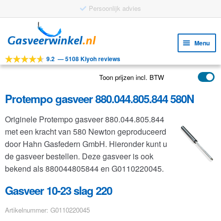
Persoonlijk advies
Ga
Ga
door
naar
Menu
naar
de
9.2
—
5108 Kiyoh reviews
navigatie
inhoud
Subm
Tools
uitv
Toon prijzen incl. BTW
Subm
Producten
uitv
Protempo gasveer 880.044.805.844 580N
Subm
Toepassingen
uitv
Originele Protempo gasveer 880.044.805.844
Subm
Klantenservice
met een kracht van 580 Newton geproduceerd
uitv
FAQ
door Hahn Gasfedern GmbH. Hieronder kunt u
de gasveer bestellen. Deze gasveer is ook
bekend als 880044805844 en G0110220045.
Gasveer 10-23 slag 220
Artikelnummer: G0110220045