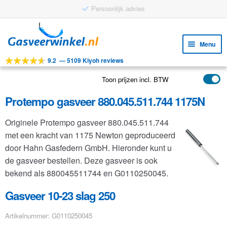
Persoonlijk advies
Ga
Ga
door
naar
Menu
naar
de
9.2
—
5109 Kiyoh reviews
navigatie
inhoud
Subm
Tools
uitv
Toon prijzen incl. BTW
Subm
Producten
uitv
Protempo gasveer 880.045.511.744 1175N
Subm
Toepassingen
uitv
Originele Protempo gasveer 880.045.511.744
Subm
Klantenservice
met een kracht van 1175 Newton geproduceerd
uitv
FAQ
door Hahn Gasfedern GmbH. Hieronder kunt u
de gasveer bestellen. Deze gasveer is ook
bekend als 880045511744 en G0110250045.
Gasveer 10-23 slag 250
Artikelnummer: G0110250045