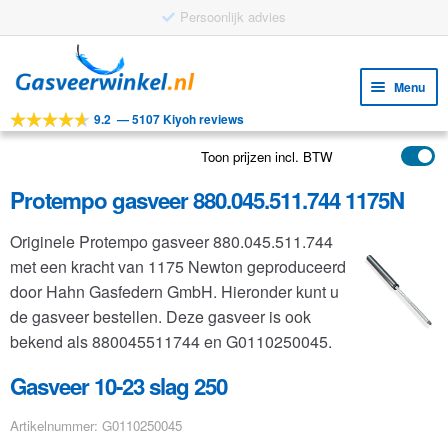
Persoonlijk advies
Ga
Ga
door
naar
Menu
naar
de
9.2
—
5107 Kiyoh reviews
navigatie
inhoud
Subm
Tools
uitv
Toon prijzen incl. BTW
Subm
Producten
uitv
Protempo gasveer 880.045.511.744 1175N
Subm
Toepassingen
uitv
Originele Protempo gasveer 880.045.511.744
Subm
Klantenservice
met een kracht van 1175 Newton geproduceerd
uitv
FAQ
door Hahn Gasfedern GmbH. Hieronder kunt u
de gasveer bestellen. Deze gasveer is ook
bekend als 880045511744 en G0110250045.
Gasveer 10-23 slag 250
Artikelnummer: G0110250045