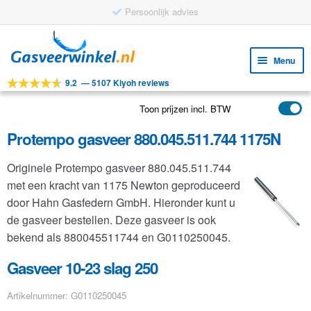
Persoonlijk advies
Ga
Ga
door
naar
Menu
naar
de
9.2
—
5107 Kiyoh reviews
navigatie
inhoud
Subm
Tools
uitv
Toon prijzen incl. BTW
Subm
Producten
uitv
Protempo gasveer 880.045.511.744 1175N
Subm
Toepassingen
uitv
Originele Protempo gasveer 880.045.511.744
Subm
Klantenservice
met een kracht van 1175 Newton geproduceerd
uitv
FAQ
door Hahn Gasfedern GmbH. Hieronder kunt u
de gasveer bestellen. Deze gasveer is ook
bekend als 880045511744 en G0110250045.
Gasveer 10-23 slag 250
Artikelnummer: G0110250045