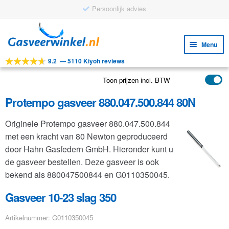
Persoonlijk advies
Ga
Ga
door
naar
Menu
naar
de
9.2
—
5110 Kiyoh reviews
navigatie
inhoud
Subm
Tools
uitv
Toon prijzen incl. BTW
Subm
Producten
uitv
Protempo gasveer 880.047.500.844 80N
Subm
Toepassingen
uitv
Originele Protempo gasveer 880.047.500.844
Subm
Klantenservice
met een kracht van 80 Newton geproduceerd
uitv
FAQ
door Hahn Gasfedern GmbH. Hieronder kunt u
de gasveer bestellen. Deze gasveer is ook
bekend als 880047500844 en G0110350045.
Gasveer 10-23 slag 350
Artikelnummer: G0110350045