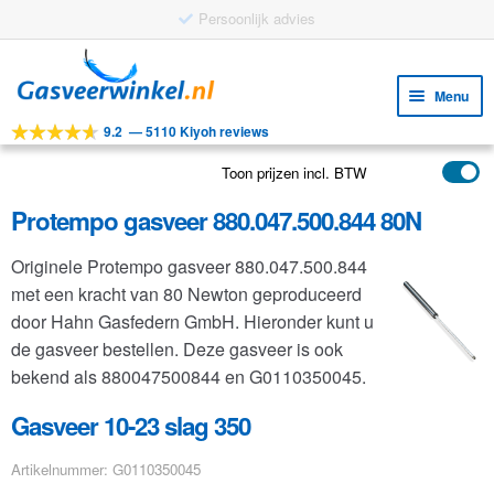
Persoonlijk advies
Ga
Ga
door
naar
Menu
naar
de
9.2
—
5110 Kiyoh reviews
navigatie
inhoud
Subm
Tools
uitv
Toon prijzen incl. BTW
Subm
Producten
uitv
Protempo gasveer 880.047.500.844 80N
Subm
Toepassingen
uitv
Originele Protempo gasveer 880.047.500.844
Subm
Klantenservice
met een kracht van 80 Newton geproduceerd
uitv
FAQ
door Hahn Gasfedern GmbH. Hieronder kunt u
de gasveer bestellen. Deze gasveer is ook
bekend als 880047500844 en G0110350045.
Gasveer 10-23 slag 350
Artikelnummer: G0110350045