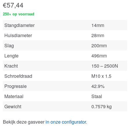
€
57,44
250+ op voorraad
Stangdiameter
14mm
Huisdiameter
28mm
Slag
200mm
Lengte
496mm
Kracht
150 – 2500N
Schroefdraad
M10 x 1.5
Progressie
42.9%
Materiaal
Staal
Gewicht
0.7579 kg
Bekijk deze gasveer
in onze configurator
.