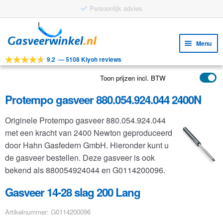
Ga
Ga
door
naar
Menu
naar
de
9.2
—
5108 Kiyoh reviews
navigatie
inhoud
Subm
Tools
uitv
Toon prijzen incl. BTW
Subm
Producten
uitv
Protempo gasveer 880.054.924.044 2400N
Subm
Toepassingen
uitv
Originele Protempo gasveer 880.054.924.044
Subm
Klantenservice
met een kracht van 2400 Newton geproduceerd
uitv
FAQ
door Hahn Gasfedern GmbH. Hieronder kunt u
de gasveer bestellen. Deze gasveer is ook
bekend als 880054924044 en G0114200096.
Gasveer 14-28 slag 200 Lang
Artikelnummer: G0114200096