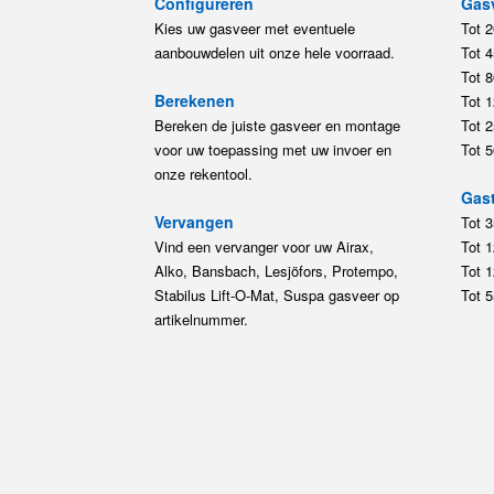
Configureren
Gas
Kies uw gasveer met eventuele
Tot 
aanbouwdelen uit onze hele voorraad.
Tot 
Tot 
Berekenen
Tot 
Bereken de juiste gasveer en montage
Tot 
voor uw toepassing met uw invoer en
Tot 
onze rekentool.
Gast
Vervangen
Tot 
Vind een vervanger voor uw Airax,
Tot 
Alko, Bansbach, Lesjöfors, Protempo,
Tot 
Stabilus Lift-O-Mat, Suspa gasveer op
Tot 
artikelnummer.