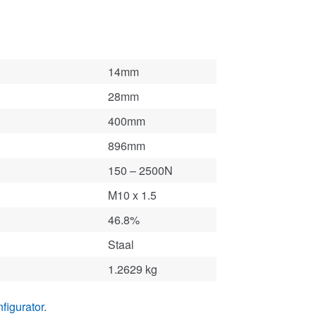
14mm
28mm
400mm
896mm
150 – 2500N
M10 x 1.5
46.8%
Staal
1.2629 kg
figurator
.