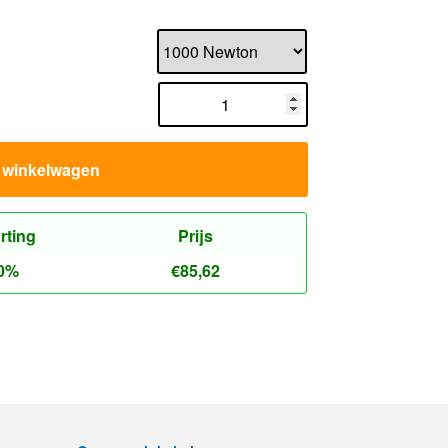
n winkelwagen
rting
Prijs
0%
€
85,62