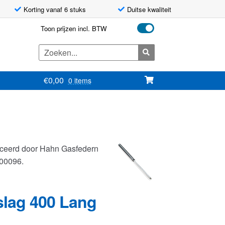
Korting vanaf 6 stuks
Duitse kwaliteit
Toon prijzen incl. BTW
Zoeken
naar:
€
0,00
0 items
uceerd door Hahn Gasfedern
400096.
slag 400 Lang