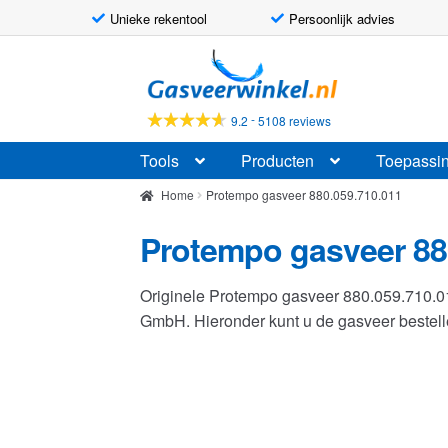
Unieke rekentool
Persoonlijk advies
Ga
Ga
door
naar
naar
de
-
9.2
5108 reviews
navigatie
inhoud
Tools
Producten
Toepassi
Home
Protempo gasveer 880.059.710.011
Protempo gasveer 88
Originele Protempo gasveer 880.059.710.
GmbH. Hieronder kunt u de gasveer beste