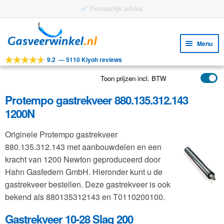
Ga
Ga
door
naar
Menu
naar
de
9.2
—
5110 Kiyoh reviews
navigatie
inhoud
Subm
Tools
uitv
Toon prijzen incl. BTW
Subm
Producten
uitv
Protempo gastrekveer 880.135.312.143
Subm
Toepassingen
1200N
uitv
Subm
Klantenservice
Originele Protempo gastrekveer
uitv
FAQ
880.135.312.143 met aanbouwdelen en een
kracht van 1200 Newton geproduceerd door
Hahn Gasfedern GmbH. Hieronder kunt u de
gastrekveer bestellen. Deze gastrekveer is ook
bekend als 880135312143 en T0110200100.
Gastrekveer 10-28 Slag 200