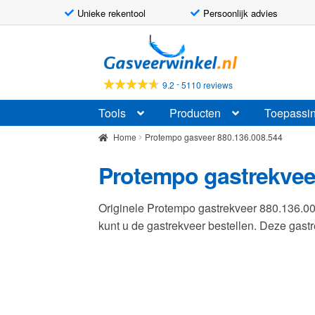
Unieke rekentool
Persoonlijk advies
Ga
Ga
door
naar
naar
de
-
9.2
5110 reviews
navigatie
inhoud
Tools
Producten
Toepassi
Home
Protempo gasveer 880.136.008.544
Protempo gastrekvee
Originele Protempo gastrekveer 880.136.
kunt u de gastrekveer bestellen. Deze ga