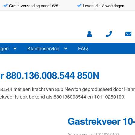
Gratis verzending vanaf €25
Levertijd 1-3 werkdagen
ngen
Klantenservice
FAQ
r 880.136.008.544 850N
008.544 met een kracht van 850 Newton geproduceerd door Ha
strekveer is ook bekend als 880136008544 en T0110250100.
Gastrekveer 10
Artikelnummer: T0110250100