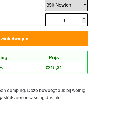
n winkelwagen
ting
Prijs
%
€
215,31
geen demping. Deze beweegt dus bij weinig
 gastrekveertoepassing dus niet