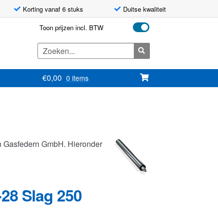
Korting vanaf 6 stuks
Duitse kwaliteit
Toon prijzen incl. BTW
Zoeken
naar:
€
0,00
0 items
hn Gasfedern GmbH. Hieronder
-28 Slag 250