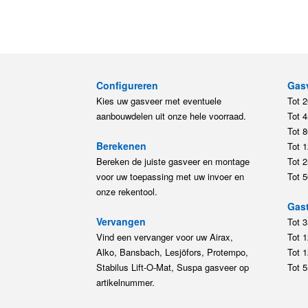
Configureren
Gas
Kies uw gasveer met eventuele
Tot 
aanbouwdelen uit onze hele voorraad.
Tot 
Tot 
Berekenen
Tot 
Bereken de juiste gasveer en montage
Tot 
voor uw toepassing met uw invoer en
Tot 
onze rekentool.
Gast
Vervangen
Tot 
Vind een vervanger voor uw Airax,
Tot 
Alko, Bansbach, Lesjöfors, Protempo,
Tot 
Stabilus Lift-O-Mat, Suspa gasveer op
Tot 
artikelnummer.