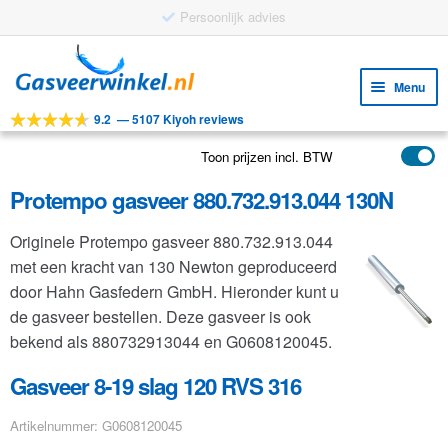
Persoonlijk advies
Ga
Ga
door
naar
Menu
naar
de
9.2
—
5107 Kiyoh reviews
navigatie
inhoud
Subm
Tools
uitv
Toon prijzen incl. BTW
Subm
Producten
uitv
Protempo gasveer 880.732.913.044 130N
Subm
Toepassingen
uitv
Originele Protempo gasveer 880.732.913.044
Subm
Klantenservice
met een kracht van 130 Newton geproduceerd
uitv
FAQ
door Hahn Gasfedern GmbH. Hieronder kunt u
de gasveer bestellen. Deze gasveer is ook
bekend als 880732913044 en G0608120045.
Gasveer 8-19 slag 120 RVS 316
Artikelnummer: G0608120045