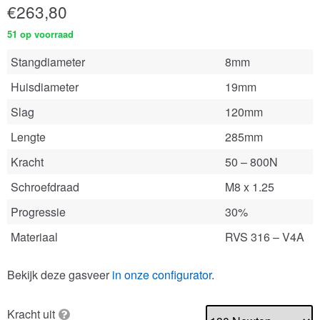
€
263,80
51 op voorraad
Stangdiameter
8mm
Huisdiameter
19mm
Slag
120mm
Lengte
285mm
Kracht
50 – 800N
Schroefdraad
M8 x 1.25
Progressie
30%
Materiaal
RVS 316 – V4A
Bekijk deze gasveer
in onze configurator
.
Kracht uit