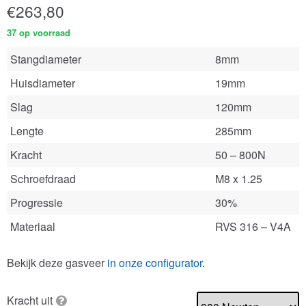
€
263,80
37 op voorraad
Stangdiameter
8mm
Huisdiameter
19mm
Slag
120mm
Lengte
285mm
Kracht
50 – 800N
Schroefdraad
M8 x 1.25
Progressie
30%
Materiaal
RVS 316 – V4A
Bekijk deze gasveer
in onze configurator
.
Kracht uit