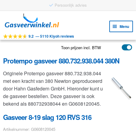
Persoonlijk advies
Ga
Ga
door
naar
Menu
naar
de
9.2
—
5110 Kiyoh reviews
navigatie
inhoud
Subm
Tools
uitv
Toon prijzen incl. BTW
Subm
Producten
uitv
Protempo gasveer 880.732.938.044 380N
Subm
Toepassingen
uitv
Originele Protempo gasveer 880.732.938.044
Subm
Klantenservice
met een kracht van 380 Newton geproduceerd
uitv
FAQ
door Hahn Gasfedern GmbH. Hieronder kunt u
de gasveer bestellen. Deze gasveer is ook
bekend als 880732938044 en G0608120045.
Gasveer 8-19 slag 120 RVS 316
Artikelnummer: G0608120045