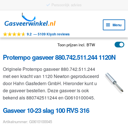
Ga
Ga
door
naar
Menu
naar
de
9.2
—
5109 Kiyoh reviews
navigatie
inhoud
Subm
Tools
uitv
Toon prijzen incl. BTW
Subm
Producten
uitv
Protempo gasveer 880.742.511.244 1120N
Subm
Toepassingen
uitv
Originele Protempo gasveer 880.742.511.244
Subm
Klantenservice
met een kracht van 1120 Newton geproduceerd
uitv
FAQ
door Hahn Gasfedern GmbH. Hieronder kunt u
de gasveer bestellen. Deze gasveer is ook
bekend als 880742511244 en G0610100045.
Gasveer 10-23 slag 100 RVS 316
Artikelnummer: G0610100045