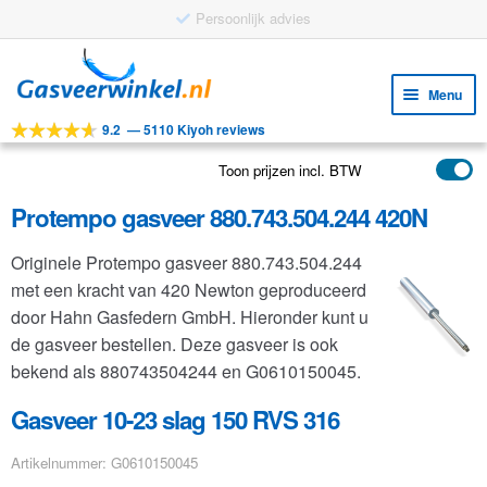
Persoonlijk advies
Ga
Ga
door
naar
Menu
naar
de
9.2
—
5110 Kiyoh reviews
navigatie
inhoud
Subm
Tools
uitv
Toon prijzen incl. BTW
Subm
Producten
uitv
Protempo gasveer 880.743.504.244 420N
Subm
Toepassingen
uitv
Originele Protempo gasveer 880.743.504.244
Subm
Klantenservice
met een kracht van 420 Newton geproduceerd
uitv
FAQ
door Hahn Gasfedern GmbH. Hieronder kunt u
de gasveer bestellen. Deze gasveer is ook
bekend als 880743504244 en G0610150045.
Gasveer 10-23 slag 150 RVS 316
Artikelnummer: G0610150045