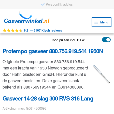
Persoonlijk advies
Ga
Ga
door
naar
Menu
naar
de
9.2
—
5107 Kiyoh reviews
navigatie
inhoud
Subm
Tools
uitv
Toon prijzen incl. BTW
Subm
Producten
uitv
Protempo gasveer 880.756.919.544 1950N
Subm
Toepassingen
uitv
Originele Protempo gasveer 880.756.919.544
Subm
Klantenservice
met een kracht van 1950 Newton geproduceerd
uitv
FAQ
door Hahn Gasfedern GmbH. Hieronder kunt u
de gasveer bestellen. Deze gasveer is ook
bekend als 880756919544 en G0614300096.
Gasveer 14-28 slag 300 RVS 316 Lang
Artikelnummer: G0614300096