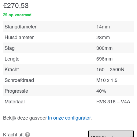
€
270,53
29 op voorraad
Stangdiameter
14mm
Huisdiameter
28mm
Slag
300mm
Lengte
696mm
Kracht
150 – 2500N
Schroefdraad
M10 x 1.5
Progressie
40%
Materiaal
RVS 316 – V4A
Bekijk deze gasveer
in onze configurator
.
Kracht uit