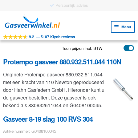
Gratis verzending vanaf €25
Ga
Ga
door
naar
Menu
naar
de
9.2
—
5107 Kiyoh reviews
navigatie
inhoud
Subm
Tools
uitv
Toon prijzen incl. BTW
Subm
Producten
uitv
Protempo gasveer 880.932.511.044 110N
Subm
Toepassingen
uitv
Originele Protempo gasveer 880.932.511.044
Subm
Klantenservice
met een kracht van 110 Newton geproduceerd
uitv
FAQ
door Hahn Gasfedern GmbH. Hieronder kunt u
de gasveer bestellen. Deze gasveer is ook
bekend als 880932511044 en G0408100045.
Gasveer 8-19 slag 100 RVS 304
Artikelnummer: G0408100045