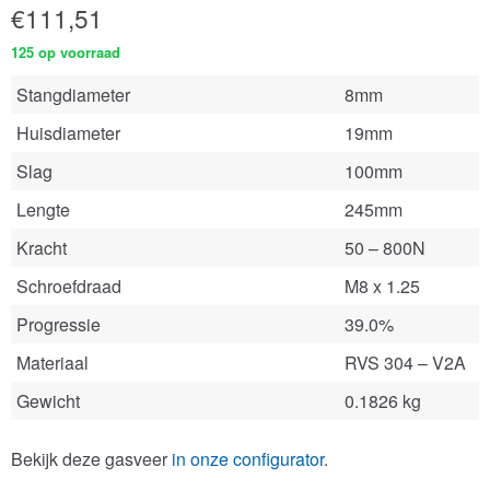
€
111,51
125 op voorraad
Stangdiameter
8mm
Huisdiameter
19mm
Slag
100mm
Lengte
245mm
Kracht
50 – 800N
Schroefdraad
M8 x 1.25
Progressie
39.0%
Materiaal
RVS 304 – V2A
Gewicht
0.1826 kg
Bekijk deze gasveer
in onze configurator
.