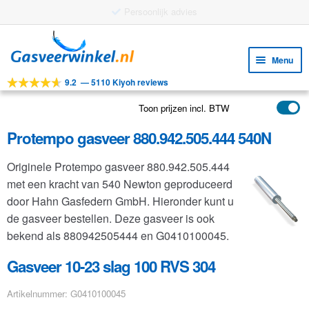
Gratis verzending vanaf €25
Ga
Ga
door
naar
Menu
naar
de
9.2
—
5110 Kiyoh reviews
navigatie
inhoud
Subm
Tools
uitv
Toon prijzen incl. BTW
Subm
Producten
uitv
Protempo gasveer 880.942.505.444 540N
Subm
Toepassingen
uitv
Originele Protempo gasveer 880.942.505.444
Subm
Klantenservice
met een kracht van 540 Newton geproduceerd
uitv
FAQ
door Hahn Gasfedern GmbH. Hieronder kunt u
de gasveer bestellen. Deze gasveer is ook
bekend als 880942505444 en G0410100045.
Gasveer 10-23 slag 100 RVS 304
Artikelnummer: G0410100045