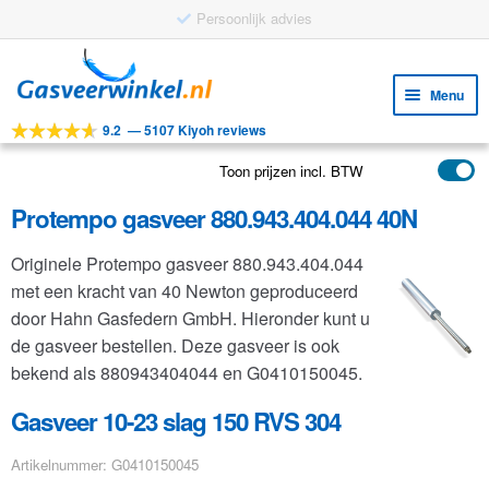
Persoonlijk advies
Ga
Ga
door
naar
Menu
naar
de
9.2
—
5107 Kiyoh reviews
navigatie
inhoud
Subm
Tools
uitv
Toon prijzen incl. BTW
Subm
Producten
uitv
Protempo gasveer 880.943.404.044 40N
Subm
Toepassingen
uitv
Originele Protempo gasveer 880.943.404.044
Subm
Klantenservice
met een kracht van 40 Newton geproduceerd
uitv
FAQ
door Hahn Gasfedern GmbH. Hieronder kunt u
de gasveer bestellen. Deze gasveer is ook
bekend als 880943404044 en G0410150045.
Gasveer 10-23 slag 150 RVS 304
Artikelnummer: G0410150045