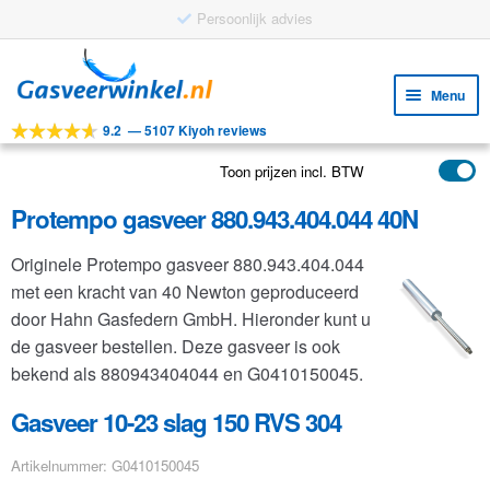
Persoonlijk advies
Ga
Ga
door
naar
Menu
naar
de
9.2
—
5107 Kiyoh reviews
navigatie
inhoud
Subm
Tools
uitv
Toon prijzen incl. BTW
Subm
Producten
uitv
Protempo gasveer 880.943.404.044 40N
Subm
Toepassingen
uitv
Originele Protempo gasveer 880.943.404.044
Subm
Klantenservice
met een kracht van 40 Newton geproduceerd
uitv
FAQ
door Hahn Gasfedern GmbH. Hieronder kunt u
de gasveer bestellen. Deze gasveer is ook
bekend als 880943404044 en G0410150045.
Gasveer 10-23 slag 150 RVS 304
Artikelnummer: G0410150045