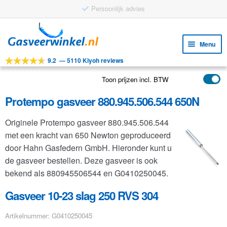
Persoonlijk advies
Ga
Ga
door
naar
Menu
naar
de
9.2
—
5110 Kiyoh reviews
navigatie
inhoud
Subm
Tools
uitv
Toon prijzen incl. BTW
Subm
Producten
uitv
Protempo gasveer 880.945.506.544 650N
Subm
Toepassingen
uitv
Originele Protempo gasveer 880.945.506.544
Subm
Klantenservice
met een kracht van 650 Newton geproduceerd
uitv
FAQ
door Hahn Gasfedern GmbH. Hieronder kunt u
de gasveer bestellen. Deze gasveer is ook
bekend als 880945506544 en G0410250045.
Gasveer 10-23 slag 250 RVS 304
Artikelnummer: G0410250045