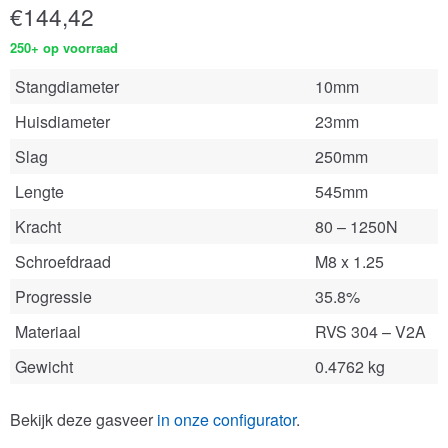
€
144,42
250+ op voorraad
Stangdiameter
10mm
Huisdiameter
23mm
Slag
250mm
Lengte
545mm
Kracht
80 – 1250N
Schroefdraad
M8 x 1.25
Progressie
35.8%
Materiaal
RVS 304 – V2A
Gewicht
0.4762 kg
Bekijk deze gasveer
in onze configurator
.