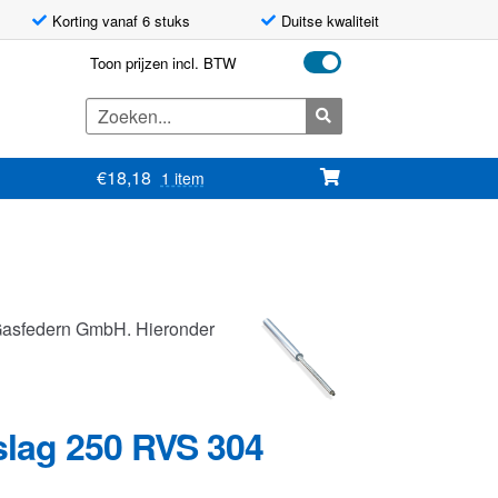
Korting vanaf 6 stuks
Duitse kwaliteit
Toon prijzen incl. BTW
Zoeken
naar:
€
18,18
1 item
Gasfedern GmbH. Hieronder
slag 250 RVS 304