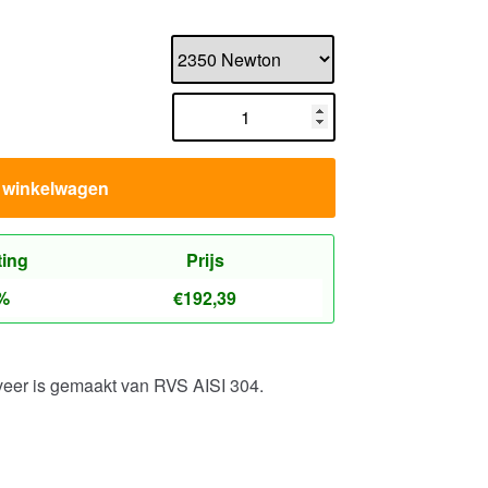
n winkelwagen
ting
Prijs
%
€
192,39
veer is gemaakt van RVS AISI 304.