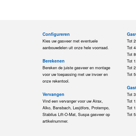
Configureren
Gas
Kies uw gasveer met eventuele
Tot 
aanbouwdelen uit onze hele voorraad.
Tot 
Tot 
Berekenen
Tot 
Bereken de juiste gasveer en montage
Tot 
voor uw toepassing met uw invoer en
Tot 
onze rekentool.
Gast
Vervangen
Tot 
Vind een vervanger voor uw Airax,
Tot 
Alko, Bansbach, Lesjöfors, Protempo,
Tot 
Stabilus Lift-O-Mat, Suspa gasveer op
Tot 
artikelnummer.