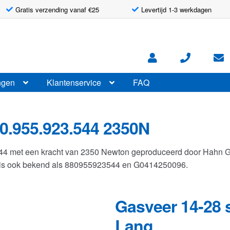
Gratis verzending vanaf €25
Levertijd 1-3 werkdagen
ngen
Klantenservice
FAQ
0.955.923.544 2350N
544 met een kracht van 2350 Newton geproduceerd door Hahn 
r is ook bekend als 880955923544 en G0414250096.
Gasveer 14-28 
Lang