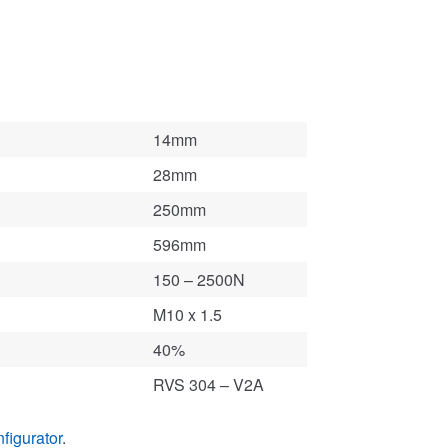
14mm
28mm
250mm
596mm
150 – 2500N
M10 x 1.5
40%
RVS 304 – V2A
figurator
.