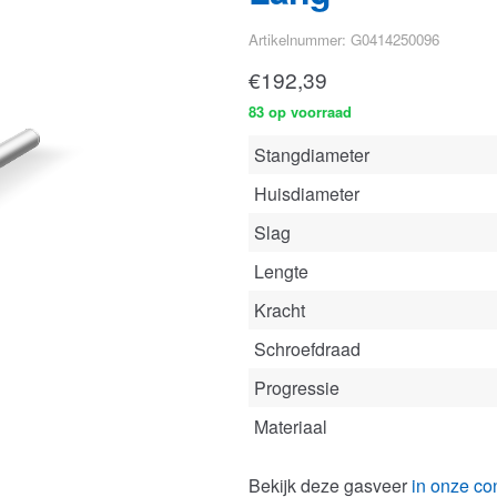
Artikelnummer: G0414250096
€
192,39
83 op voorraad
Stangdiameter
Huisdiameter
Slag
Lengte
Kracht
Schroefdraad
Progressie
Materiaal
Bekijk deze gasveer
in onze con