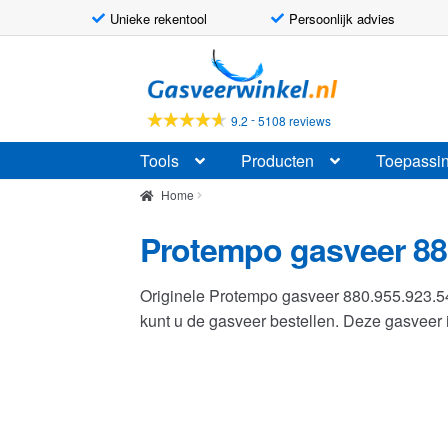
Unieke rekentool
Persoonlijk advies
Ga
Ga
door
naar
naar
de
-
9.2
5108 reviews
navigatie
inhoud
Tools
Producten
Toepassi
Home
Protempo gasveer 88
Originele Protempo gasveer 880.955.923.
kunt u de gasveer bestellen. Deze gasvee