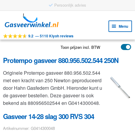
Persoonlijk advies
Ga
Ga
door
naar
Menu
naar
de
9.2
—
5110 Kiyoh reviews
navigatie
inhoud
Subm
Tools
uitv
Toon prijzen incl. BTW
Subm
Producten
uitv
Protempo gasveer 880.956.502.544 250N
Subm
Toepassingen
uitv
Originele Protempo gasveer 880.956.502.544
Subm
Klantenservice
met een kracht van 250 Newton geproduceerd
uitv
FAQ
door Hahn Gasfedern GmbH. Hieronder kunt u
de gasveer bestellen. Deze gasveer is ook
bekend als 880956502544 en G0414300048.
Gasveer 14-28 slag 300 RVS 304
Artikelnummer: G0414300048