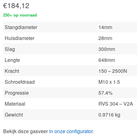
€
184,12
250+ op voorraad
Stangdiameter
14mm
Huisdiameter
28mm
Slag
300mm
Lengte
648mm
Kracht
150 – 2500N
Schroefdraad
M10 x 1.5
Progressie
57.4%
Materiaal
RVS 304 – V2A
Gewicht
0.9716 kg
Bekijk deze gasveer
in onze configurator
.