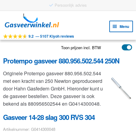
Ga
Ga
door
naar
Menu
naar
de
9.2
—
5107 Kiyoh reviews
navigatie
inhoud
Subm
Tools
uitv
Toon prijzen incl. BTW
Subm
Producten
uitv
Protempo gasveer 880.956.502.544 250N
Subm
Toepassingen
uitv
Originele Protempo gasveer 880.956.502.544
Subm
Klantenservice
met een kracht van 250 Newton geproduceerd
uitv
FAQ
door Hahn Gasfedern GmbH. Hieronder kunt u
de gasveer bestellen. Deze gasveer is ook
bekend als 880956502544 en G0414300048.
Gasveer 14-28 slag 300 RVS 304
Artikelnummer: G0414300048