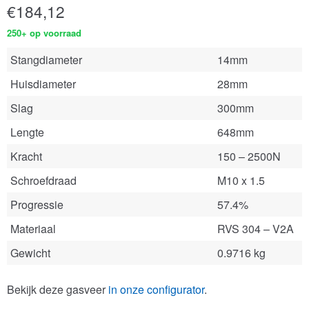
€
184,12
250+ op voorraad
Stangdiameter
14mm
Huisdiameter
28mm
Slag
300mm
Lengte
648mm
Kracht
150 – 2500N
Schroefdraad
M10 x 1.5
Progressie
57.4%
Materiaal
RVS 304 – V2A
Gewicht
0.9716 kg
Bekijk deze gasveer
in onze configurator
.