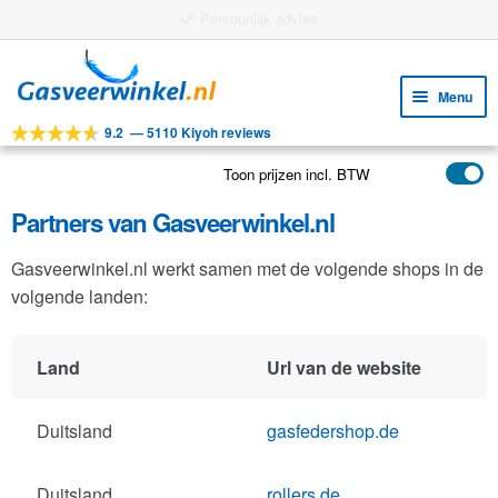
Persoonlijk advies
Ga
Ga
door
naar
Menu
naar
de
9.2
—
5110 Kiyoh reviews
navigatie
inhoud
Subm
Tools
uitv
Toon prijzen incl. BTW
Subm
Producten
uitv
Partners van Gasveerwinkel.nl
Subm
Toepassingen
uitv
Gasveerwinkel.nl werkt samen met de volgende shops in de
Subm
Klantenservice
volgende landen:
uitv
FAQ
Land
Url van de website
Duitsland
gasfedershop.de
Duitsland
rollers.de