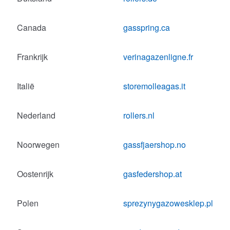
Canada
gasspring.ca
Frankrijk
verinagazenligne.fr
Italië
storemolleagas.it
Nederland
rollers.nl
Noorwegen
gassfjaershop.no
Oostenrijk
gasfedershop.at
Polen
sprezynygazowesklep.pl