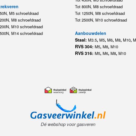
rekveren
Tot 800N, M8 schroefdraad
350N, M5 schroefdraad
Tot 1250N, M8 schroefdraad
1200N, M8 schroefdraad
Tot 2500N, M10 schroefdraad
1200N, M10 schroefdraad
Aanbouwdelen
5500N, M14 schroefdraad
Staal:
,
,
,
,
,
M3.5
M5
M6
M8
M10
M
RVS 304:
,
,
M5
M8
M10
RVS 316:
,
,
,
M5
M6
M8
M10
Dé webshop voor gasveren