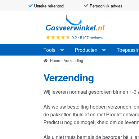
Unieke rekentool
Persoonlijk advies
Ga
Ga
door
naar
naar
de
-
9.2
5107 reviews
navigatie
inhoud
Tools
Producten
Toepassi
Home
Verzending
Verzending
Wij leveren normaal gesproken binnen 1-3 
Als we uw bestelling hebben verzonden, on
de pakketten thuis af en met Predict ontvan
Predict u nog de mogelijkheid om de leveri
Als u niet thuis bent als de bezorger bij 