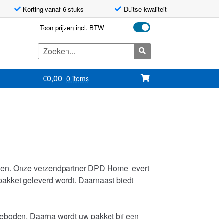
Korting vanaf 6 stuks
Duitse kwaliteit
Toon prijzen incl. BTW
Zoeken
naar:
€
0,00
0 items
olgen. Onze verzendpartner DPD Home levert
 pakket geleverd wordt. Daarnaast biedt
ngeboden. Daarna wordt uw pakket bij een