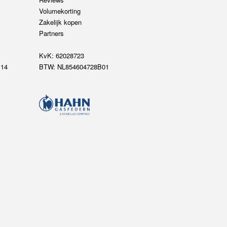
Volumekorting
Zakelijk kopen
Partners
KvK: 62028723
14
BTW: NL854604728B01