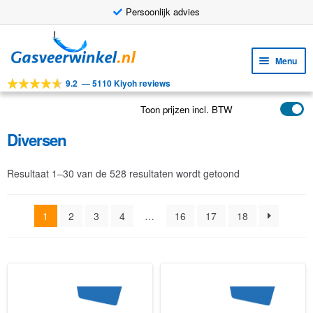
Persoonlijk advies
Ga
Ga
door
naar
Menu
naar
de
9.2
—
5110 Kiyoh reviews
navigatie
inhoud
Subm
Tools
uitv
Toon prijzen incl. BTW
Subm
Producten
uitv
Diversen
Subm
Toepassingen
uitv
Subm
Klantenservice
Resultaat 1–30 van de 528 resultaten wordt getoond
uitv
FAQ
1
2
3
4
…
16
17
18