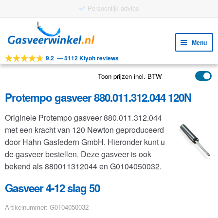
Gratis verzending vanaf €25
Ga
Ga
door
naar
Menu
naar
de
9.2
—
5112 Kiyoh reviews
navigatie
inhoud
Subm
Tools
uitv
Toon prijzen incl. BTW
Subm
Producten
uitv
Protempo gasveer 880.011.312.044 120N
Subm
Toepassingen
uitv
Originele Protempo gasveer 880.011.312.044
Subm
Klantenservice
met een kracht van 120 Newton geproduceerd
uitv
FAQ
door Hahn Gasfedern GmbH. Hieronder kunt u
de gasveer bestellen. Deze gasveer is ook
bekend als 880011312044 en G0104050032.
Gasveer 4-12 slag 50
Artikelnummer: G0104050032