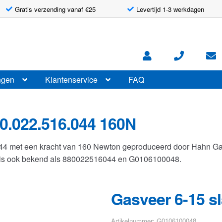
Gratis verzending vanaf €25
Levertijd 1-3 werkdagen
ngen
Klantenservice
FAQ
0.022.516.044 160N
044 met een kracht van 160 Newton geproduceerd door Hahn G
r is ook bekend als 880022516044 en G0106100048.
Gasveer 6-15 s
Artikelnummer: G0106100048