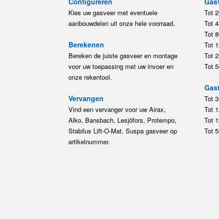
Configureren
Gas
Kies uw gasveer met eventuele
Tot 
aanbouwdelen uit onze hele voorraad.
Tot 
Tot 
Berekenen
Tot 
Bereken de juiste gasveer en montage
Tot 
voor uw toepassing met uw invoer en
Tot 
onze rekentool.
Gast
Vervangen
Tot 
Vind een vervanger voor uw Airax,
Tot 
Alko, Bansbach, Lesjöfors, Protempo,
Tot 
Stabilus Lift-O-Mat, Suspa gasveer op
Tot 
artikelnummer.