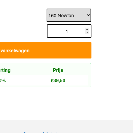
n winkelwagen
rting
Prijs
0%
€
39,50