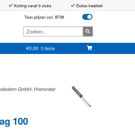
Korting vanaf 6 stuks
Duitse kwaliteit
Toon prijzen incl. BTW
Zoeken
naar:
€
0,00
0 items
asfedern GmbH. Hieronder
lag 100