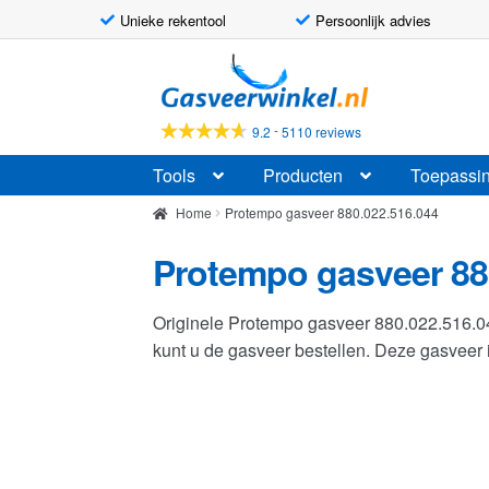
Unieke rekentool
Persoonlijk advies
Ga
Ga
door
naar
naar
de
-
9.2
5110 reviews
navigatie
inhoud
Tools
Producten
Toepassi
Home
Protempo gasveer 880.022.516.044
Protempo gasveer 88
Originele Protempo gasveer 880.022.516.
kunt u de gasveer bestellen. Deze gasvee