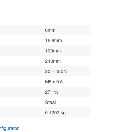
6mm
15.6mm
100mm
248mm
30 – 450N
M5 x 0.8
27.1%
Staal
0.1203 kg
figurator
.