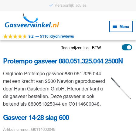
Persoonlijk advies
Ga
Ga
door
naar
Menu
naar
de
9.2
—
5110 Kiyoh reviews
navigatie
inhoud
Subm
Tools
uitv
Toon prijzen incl. BTW
Subm
Producten
uitv
Protempo gasveer 880.051.325.044 2500N
Subm
Toepassingen
uitv
Originele Protempo gasveer 880.051.325.044
Subm
Klantenservice
met een kracht van 2500 Newton geproduceerd
uitv
FAQ
door Hahn Gasfedern GmbH. Hieronder kunt u
de gasveer bestellen. Deze gasveer is ook
bekend als 880051325044 en G0114600048.
Gasveer 14-28 slag 600
Artikelnummer: G0114600048