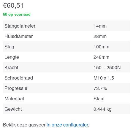
€
60,51
60 op voorraad
Stangdiameter
14mm
Huisdiameter
28mm
Slag
100mm
Lengte
248mm
Kracht
150 – 2500N
Schroefdraad
M10 x 1.5
Progressie
73.7%
Materiaal
Staal
Gewicht
0.444 kg
Bekijk deze gasveer
in onze configurator
.