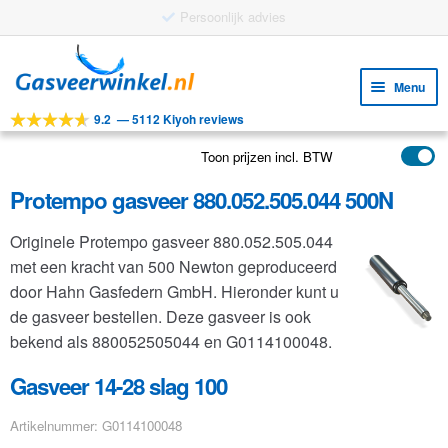
Gratis verzending vanaf €25
Ga
Ga
door
naar
Menu
naar
de
9.2
—
5112 Kiyoh reviews
navigatie
inhoud
Subm
Tools
uitv
Toon prijzen incl. BTW
Subm
Producten
uitv
Protempo gasveer 880.052.505.044 500N
Subm
Toepassingen
uitv
Originele Protempo gasveer 880.052.505.044
Subm
Klantenservice
met een kracht van 500 Newton geproduceerd
uitv
FAQ
door Hahn Gasfedern GmbH. Hieronder kunt u
de gasveer bestellen. Deze gasveer is ook
bekend als 880052505044 en G0114100048.
Gasveer 14-28 slag 100
Artikelnummer: G0114100048