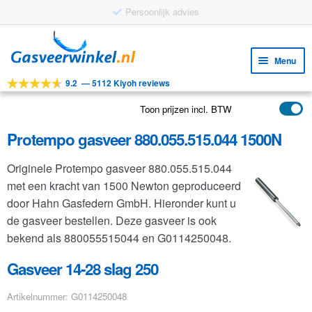
Persoonlijk advies
Ga
Ga
door
naar
Menu
naar
de
9.2
—
5112 Kiyoh reviews
navigatie
inhoud
Subm
Tools
uitv
Toon prijzen incl. BTW
Subm
Producten
uitv
Protempo gasveer 880.055.515.044 1500N
Subm
Toepassingen
uitv
Originele Protempo gasveer 880.055.515.044
Subm
Klantenservice
met een kracht van 1500 Newton geproduceerd
uitv
FAQ
door Hahn Gasfedern GmbH. Hieronder kunt u
de gasveer bestellen. Deze gasveer is ook
bekend als 880055515044 en G0114250048.
Gasveer 14-28 slag 250
Artikelnummer: G0114250048