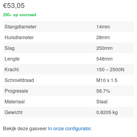
€
53,05
250+ op voorraad
Stangdiameter
14mm
Huisdiameter
28mm
Slag
250mm
Lengte
548mm
Kracht
150 – 2500N
Schroefdraad
M10 x 1.5
Progressie
58.7%
Materiaal
Staal
Gewicht
0.8205 kg
Bekijk deze gasveer
in onze configurator
.