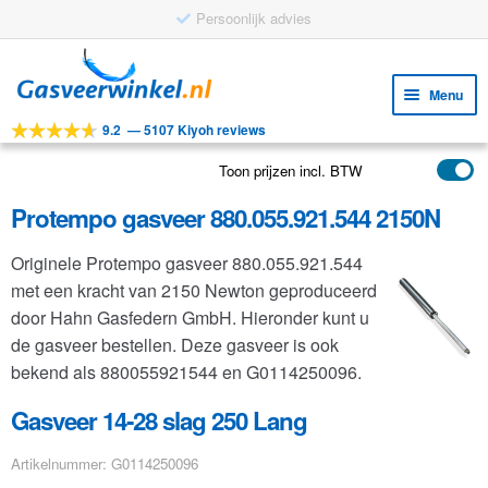
Persoonlijk advies
Ga
Ga
door
naar
Menu
naar
de
9.2
—
5107 Kiyoh reviews
navigatie
inhoud
Subm
Tools
uitv
Toon prijzen incl. BTW
Subm
Producten
uitv
Protempo gasveer 880.055.921.544 2150N
Subm
Toepassingen
uitv
Originele Protempo gasveer 880.055.921.544
Subm
Klantenservice
met een kracht van 2150 Newton geproduceerd
uitv
FAQ
door Hahn Gasfedern GmbH. Hieronder kunt u
de gasveer bestellen. Deze gasveer is ook
bekend als 880055921544 en G0114250096.
Gasveer 14-28 slag 250 Lang
Artikelnummer: G0114250096