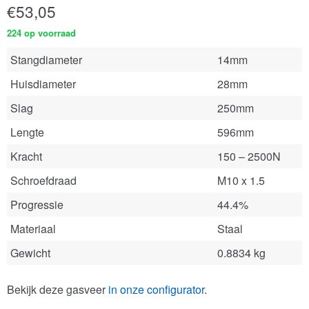
€
53,05
224 op voorraad
Stangdiameter
14mm
Huisdiameter
28mm
Slag
250mm
Lengte
596mm
Kracht
150 – 2500N
Schroefdraad
M10 x 1.5
Progressie
44.4%
Materiaal
Staal
Gewicht
0.8834 kg
Bekijk deze gasveer
in onze configurator
.