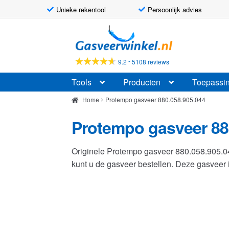
Unieke rekentool
Persoonlijk advies
Ga
Ga
door
naar
naar
de
-
9.2
5108 reviews
navigatie
inhoud
Tools
Producten
Toepassi
Home
Protempo gasveer 880.058.905.044
Protempo gasveer 88
Originele Protempo gasveer 880.058.905.
kunt u de gasveer bestellen. Deze gasvee