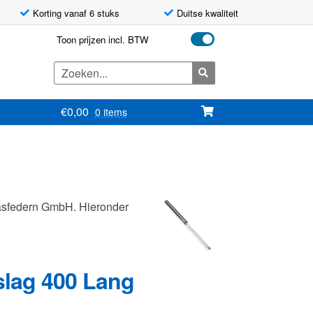
Korting vanaf 6 stuks
Duitse kwaliteit
Toon prijzen incl. BTW
Zoeken
naar:
€
0,00
0 items
asfedern GmbH. Hieronder
slag 400 Lang