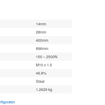
14mm
28mm
400mm
896mm
150 – 2500N
M10 x 1.5
46.8%
Staal
1.2629 kg
figurator
.