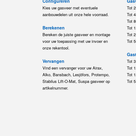
Configureren
Gas
Kies uw gasveer met eventuele
Tot 
aanbouwdelen uit onze hele voorraad.
Tot 
Tot 
Berekenen
Tot 
Bereken de juiste gasveer en montage
Tot 
voor uw toepassing met uw invoer en
Tot 
onze rekentool.
Gast
Vervangen
Tot 
Vind een vervanger voor uw Airax,
Tot 
Alko, Bansbach, Lesjöfors, Protempo,
Tot 
Stabilus Lift-O-Mat, Suspa gasveer op
Tot 
artikelnummer.