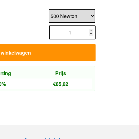
n winkelwagen
rting
Prijs
0%
€
85,62