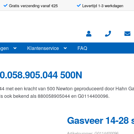
Gratis verzending vanaf €25
Levertijd 1-3 werkdagen
ngen
Klantenservice
FAQ
0.058.905.044 500N
044 met een kracht van 500 Newton geproduceerd door Hahn G
r is ook bekend als 880058905044 en G0114400096.
Gasveer 14-28 
Artikelnummer: G0114400096