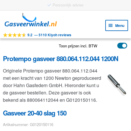
Ga
Ga
door
naar
Menu
naar
de
9.2
—
5110 Kiyoh reviews
navigatie
inhoud
Subm
Tools
uitv
Toon prijzen incl. BTW
Subm
Producten
uitv
Protempo gasveer 880.064.112.044 1200N
Subm
Toepassingen
uitv
Originele Protempo gasveer 880.064.112.044
Subm
Klantenservice
met een kracht van 1200 Newton geproduceerd
uitv
FAQ
door Hahn Gasfedern GmbH. Hieronder kunt u
de gasveer bestellen. Deze gasveer is ook
bekend als 880064112044 en G0120150116.
Gasveer 20-40 slag 150
Artikelnummer: G0120150116