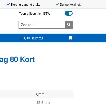
Korting vanaf 6 stuks
Duitse kwaliteit
Toon prijzen incl. BTW
Zoeken
naar:
€
0,00
0 items
ag 80 Kort
6mm
15.6mm