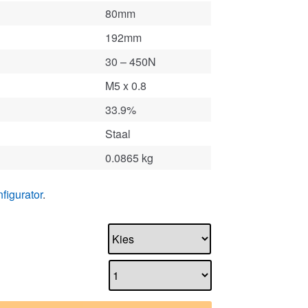
80mm
192mm
30 – 450N
M5 x 0.8
33.9%
Staal
0.0865 kg
figurator
.