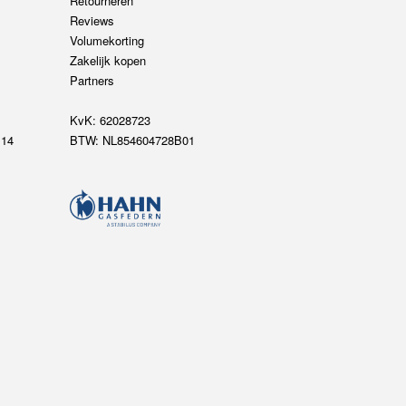
Retourneren
Reviews
Volumekorting
Zakelijk kopen
Partners
KvK: 62028723
14
BTW: NL854604728B01