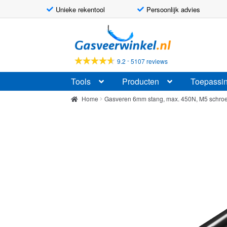
Unieke rekentool
Persoonlijk advies
Ga
Ga
door
naar
naar
de
-
9.2
5107 reviews
navigatie
inhoud
Tools
Producten
Toepassi
Home
Gasveren 6mm stang, max. 450N, M5 schro