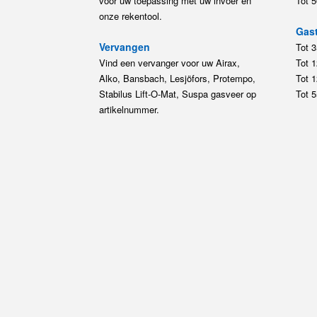
voor uw toepassing met uw invoer en
Tot 
onze rekentool.
Gast
Vervangen
Tot 
Vind een vervanger voor uw Airax,
Tot 
Alko, Bansbach, Lesjöfors, Protempo,
Tot 
Stabilus Lift-O-Mat, Suspa gasveer op
Tot 
artikelnummer.