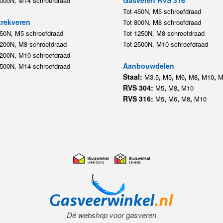
5000N, M14 schroefdraad
Tot 450N, M5 schroefdraad
rekveren
Tot 800N, M8 schroefdraad
350N, M5 schroefdraad
Tot 1250N, M8 schroefdraad
1200N, M8 schroefdraad
Tot 2500N, M10 schroefdraad
1200N, M10 schroefdraad
Aanbouwdelen
5500N, M14 schroefdraad
Staal:
,
,
,
,
,
M3.5
M5
M6
M8
M10
M
RVS 304:
,
,
M5
M8
M10
RVS 316:
,
,
,
M5
M6
M8
M10
Dé webshop voor gasveren