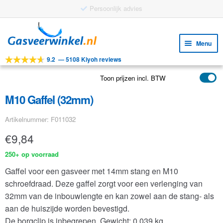
Ga
Ga
door
naar
Menu
naar
de
9.2
—
5108 Kiyoh reviews
navigatie
inhoud
Subm
Tools
uitv
Toon prijzen incl. BTW
Subm
Producten
uitv
M10 Gaffel (32mm)
Subm
Toepassingen
uitv
Artikelnummer: F011032
Subm
Klantenservice
uitv
€
9,84
FAQ
250+ op voorraad
Gaffel voor een gasveer met 14mm stang en M10
schroefdraad. Deze gaffel zorgt voor een verlenging van
32mm van de inbouwlengte en kan zowel aan de stang- als
aan de huiszijde worden bevestigd.
De borgclip is inbegrepen.
Gewicht: 0.039 kg.