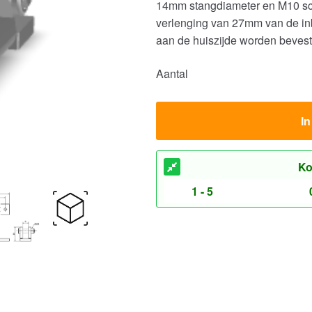
14mm stangdiameter en M10 sch
verlenging van 27mm van de in
aan de huiszijde worden bevest
Aantal
I
Ko
1 - 5