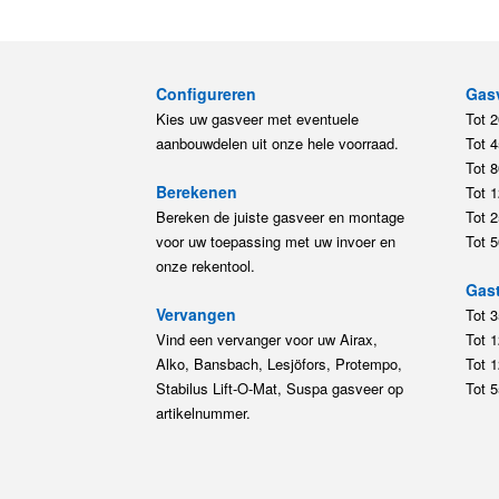
Configureren
Gas
Kies uw gasveer met eventuele
Tot 
aanbouwdelen uit onze hele voorraad.
Tot 
Tot 
Berekenen
Tot 
Bereken de juiste gasveer en montage
Tot 
voor uw toepassing met uw invoer en
Tot 
onze rekentool.
Gast
Vervangen
Tot 
Vind een vervanger voor uw Airax,
Tot 
Alko, Bansbach, Lesjöfors, Protempo,
Tot 
Stabilus Lift-O-Mat, Suspa gasveer op
Tot 
artikelnummer.