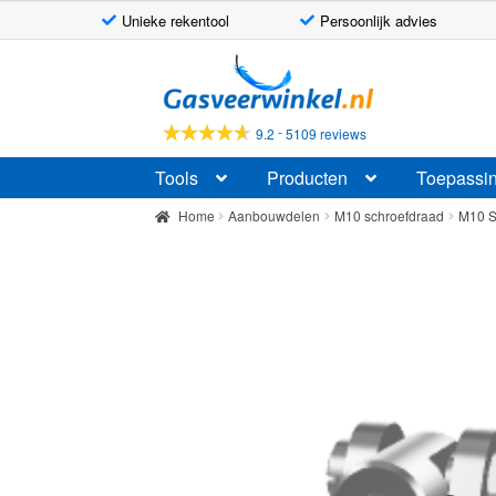
Unieke rekentool
Persoonlijk advies
Ga
Ga
door
naar
naar
de
-
9.2
5109 reviews
navigatie
inhoud
Tools
Producten
Toepassi
Home
Aanbouwdelen
M10 schroefdraad
M10 S