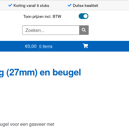
Korting vanaf 6 stuks
Duitse kwaliteit
Toon prijzen incl. BTW
Zoeken
naar:
€
0,00
0 items
g (27mm) en beugel
ugel voor een gasveer met