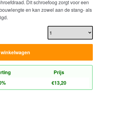
roefdraad. Dit schroefoog zorgt voor een
bouwlengte en kan zowel aan de stang- als
igd.
n winkelwagen
rting
Prijs
0%
€
13,20