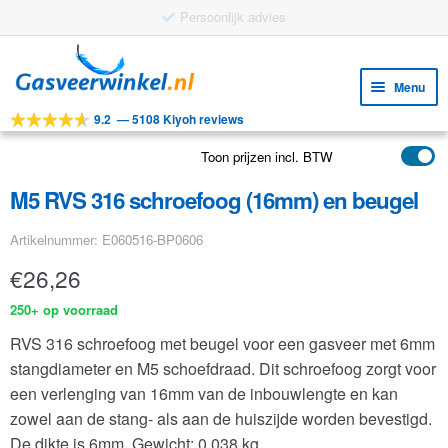
Gratis verzending vanaf €25
Ga
Ga
door
naar
Menu
naar
de
9.2
—
5108 Kiyoh reviews
navigatie
inhoud
Subm
Tools
uitv
Toon prijzen incl. BTW
Subm
Producten
uitv
M5 RVS 316 schroefoog (16mm) en beugel
Subm
Toepassingen
uitv
Artikelnummer: E060516-BP0606
Subm
Klantenservice
uitv
€
26,26
FAQ
250+ op voorraad
RVS 316 schroefoog met beugel voor een gasveer met 6mm
stangdiameter en M5 schoefdraad. Dit schroefoog zorgt voor
een verlenging van 16mm van de inbouwlengte en kan
zowel aan de stang- als aan de huiszijde worden bevestigd.
De dikte is 6mm.
Gewicht: 0.038 kg.